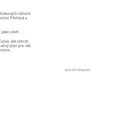
 tlakových lahvích
ictví: Přehled a
t jako závit…
 piva: Jak vybrat
lačný plyn pro váš
systém
Vytvořil Shoptet