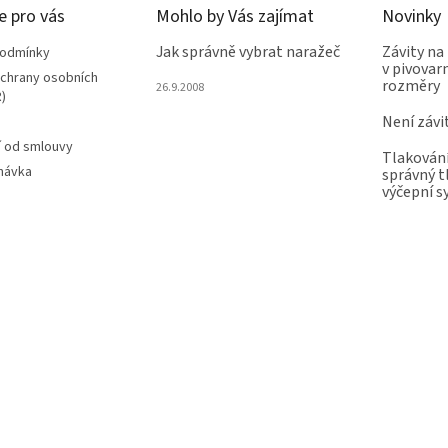
e pro vás
Mohlo by Vás zajímat
Novinky
Jak správně vybrat naražeč
Závity na
podmínky
v pivovarn
chrany osobních
rozměry
26.9.2008
)
Není závi
 od smlouvy
Tlakování
návka
správný t
výčepní 