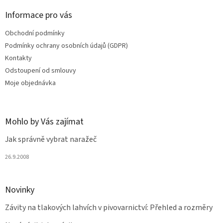
p
a
Informace pro vás
t
Obchodní podmínky
í
Podmínky ochrany osobních údajů (GDPR)
Kontakty
Odstoupení od smlouvy
Moje objednávka
Mohlo by Vás zajímat
Jak správně vybrat naražeč
26.9.2008
Novinky
Závity na tlakových lahvích v pivovarnictví: Přehled a rozměry