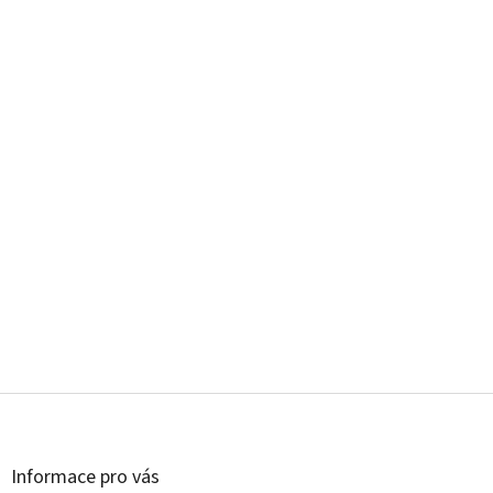
Z
á
p
a
Informace pro vás