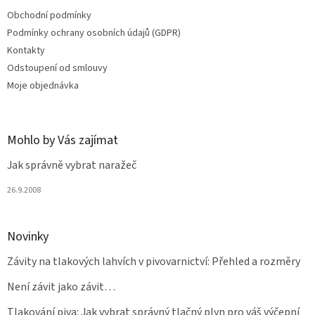
t
Obchodní podmínky
í
Podmínky ochrany osobních údajů (GDPR)
Kontakty
Odstoupení od smlouvy
Moje objednávka
Mohlo by Vás zajímat
Jak správně vybrat naražeč
26.9.2008
Novinky
Závity na tlakových lahvích v pivovarnictví: Přehled a rozměry
Není závit jako závit…
Tlakování piva: Jak vybrat správný tlačný plyn pro váš výčepní