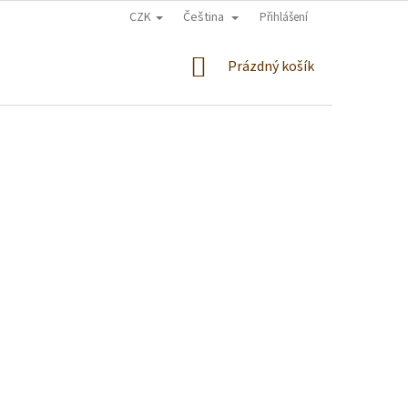
CZK
Čeština
Přihlášení
NÁKUPNÍ
Prázdný košík
KOŠÍK