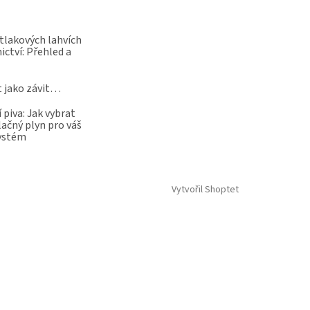
 tlakových lahvích
ictví: Přehled a
t jako závit…
 piva: Jak vybrat
lačný plyn pro váš
systém
Vytvořil Shoptet