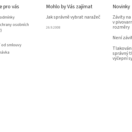
e pro vás
Mohlo by Vás zajímat
Novinky
Jak správně vybrat naražeč
Závity na
podmínky
v pivovarn
chrany osobních
rozměry
26.9.2008
)
Není závi
 od smlouvy
Tlakování
návka
správný t
výčepní 