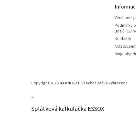
t
Informac
í
Obchodní 
Podmínky o
údajů (GDPR
Kontakty
Odstoupení
Moje objed
Copyright 2026
BAHNIK.cz
. Všechna práva vyhrazena.
×
Splátková kalkulačka ESSOX