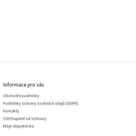
Z
á
p
a
Informace pro vás
t
Obchodní podmínky
í
Podmínky ochrany osobních údajů (GDPR)
Kontakty
Odstoupení od smlouvy
Moje objednávka