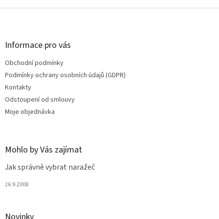
Z
á
p
a
Informace pro vás
t
Obchodní podmínky
í
Podmínky ochrany osobních údajů (GDPR)
Kontakty
Odstoupení od smlouvy
Moje objednávka
Mohlo by Vás zajímat
Jak správně vybrat naražeč
26.9.2008
Novinky