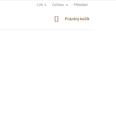
CZK
Čeština
Přihlášení
NÁKUPNÍ
Prázdný košík
KOŠÍK