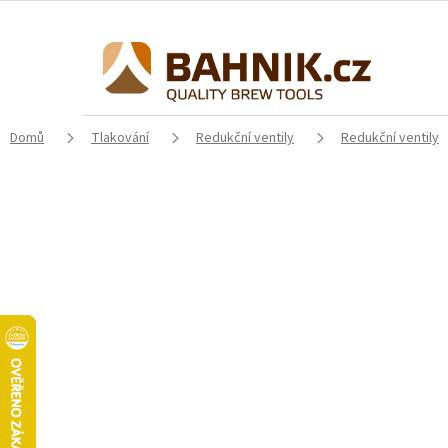
Přejít
na
obsah
Domů
Tlakování
Redukční ventily
Redukční ventily