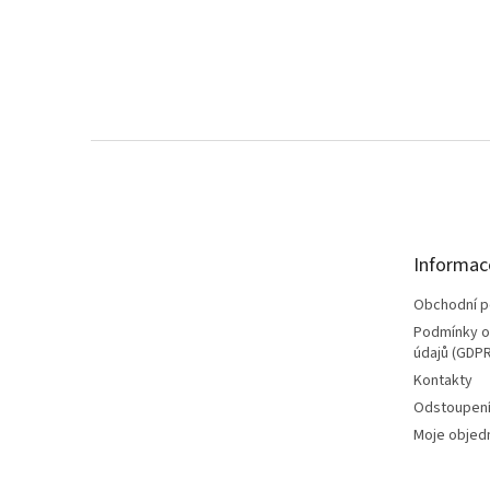
Z
á
p
a
t
Informac
í
Obchodní 
Podmínky o
údajů (GDPR
Kontakty
Odstoupení
Moje objed