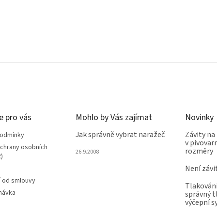
e pro vás
Mohlo by Vás zajímat
Novinky
Jak správně vybrat naražeč
Závity na
podmínky
v pivovarn
chrany osobních
rozměry
26.9.2008
)
Není závi
 od smlouvy
Tlakování
návka
správný t
výčepní 