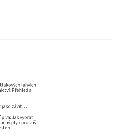
 tlakových lahvích
ictví: Přehled a
t jako závit…
 piva: Jak vybrat
lačný plyn pro váš
systém