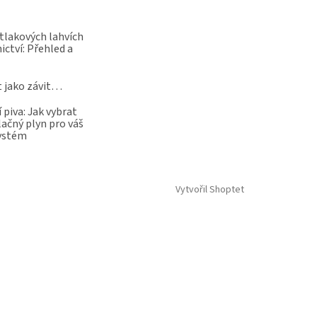
 tlakových lahvích
ictví: Přehled a
t jako závit…
 piva: Jak vybrat
lačný plyn pro váš
systém
Vytvořil Shoptet