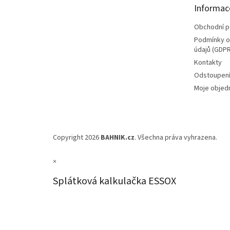
t
Informac
í
Obchodní 
Podmínky o
údajů (GDPR
Kontakty
Odstoupení
Moje objed
Copyright 2026
BAHNIK.cz
. Všechna práva vyhrazena.
×
Splátková kalkulačka ESSOX