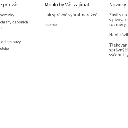
e pro vás
Mohlo by Vás zajímat
Novinky
Jak správně vybrat naražeč
Závity na
podmínky
v pivovarn
chrany osobních
rozměry
26.9.2008
)
Není závi
 od smlouvy
Tlakování
návka
správný t
výčepní 