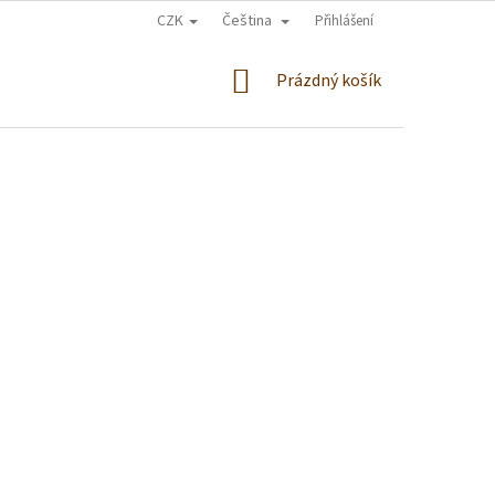
CZK
Čeština
Přihlášení
NÁKUPNÍ
Prázdný košík
KOŠÍK