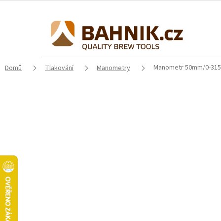
Přejít
na
obsah
Manometr 50mm/0-315 
Domů
Tlakování
Manometry