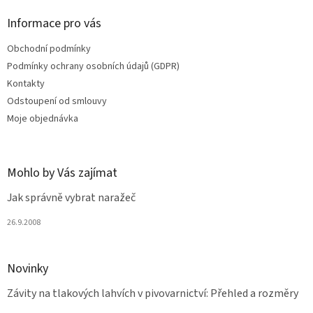
p
a
Informace pro vás
t
Obchodní podmínky
í
Podmínky ochrany osobních údajů (GDPR)
Kontakty
Odstoupení od smlouvy
Moje objednávka
Mohlo by Vás zajímat
Jak správně vybrat naražeč
26.9.2008
Novinky
Závity na tlakových lahvích v pivovarnictví: Přehled a rozměry