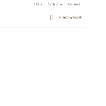
CZK
Čeština
Přihlášení
NÁKUPNÍ
Prázdný košík
KOŠÍK