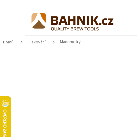
Přejít
na
obsah
Manometry
Domů
Tlakování