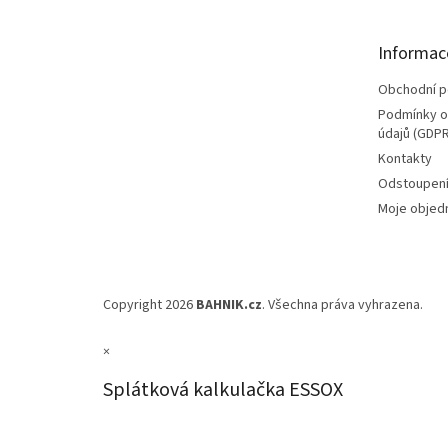
a
t
Informac
í
Obchodní 
Podmínky o
údajů (GDPR
Kontakty
Odstoupení
Moje objed
Copyright 2026
BAHNIK.cz
. Všechna práva vyhrazena.
×
Splátková kalkulačka ESSOX