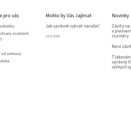
e pro vás
Mohlo by Vás zajímat
Novinky
Jak správně vybrat naražeč
Závity na
podmínky
v pivovarn
chrany osobních
rozměry
26.9.2008
)
Není závi
 od smlouvy
Tlakování
návka
správný t
výčepní 