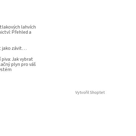
 tlakových lahvích
ictví: Přehled a
t jako závit…
 piva: Jak vybrat
lačný plyn pro váš
systém
Vytvořil Shoptet