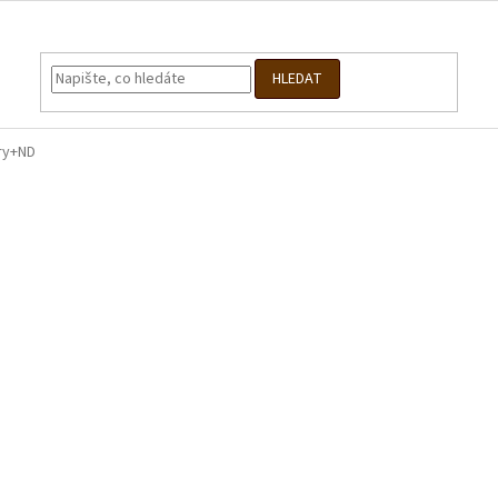
HLEDAT
ry+ND