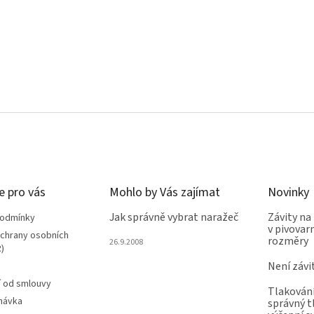
e pro vás
Mohlo by Vás zajímat
Novinky
Jak správně vybrat naražeč
Závity na
podmínky
v pivovarn
chrany osobních
rozměry
26.9.2008
)
Není závi
 od smlouvy
Tlakování
návka
správný t