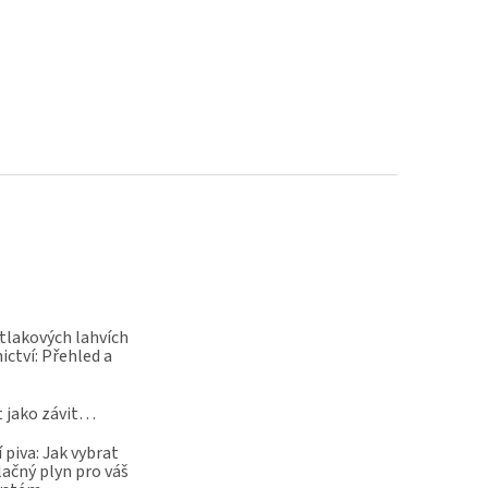
 tlakových lahvích
ictví: Přehled a
t jako závit…
 piva: Jak vybrat
lačný plyn pro váš