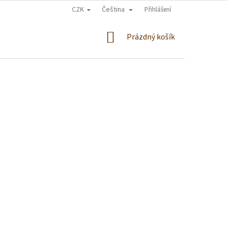
CZK
Čeština
Přihlášení
NÁKUPNÍ
Prázdný košík
KOŠÍK