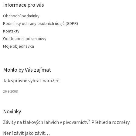
a
Informace pro vás
t
Obchodní podmínky
í
Podmínky ochrany osobních údajů (GDPR)
Kontakty
Odstoupení od smlouvy
Moje objednávka
Mohlo by Vás zajímat
Jak správně vybrat naražeč
26.9.2008
Novinky
Závity na tlakových lahvích v pivovarnictví: Přehled a rozměry
Není závit jako závit…