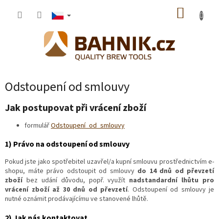
Přejít
NÁKUP
na
obsah
KOŠÍK
Odstoupení od smlouvy
Jak postupovat při vrácení zboží
formulář
Odstoupení_od_smlouvy
1)
Právo na odstoupení od smlouvy
Pokud jste jako spotřebitel uzavřel/a kupní smlouvu prostřednictvím e-
shopu, máte právo odstoupit od smlouvy
do 14 dnů od převzetí
zboží
bez udání důvodu, popř. využít
nadstandardní lhůtu pro
vrácení zboží až 30 dnů od převzetí
. Odstoupení od smlouvy je
nutné oznámit prodávajícímu ve stanovené lhůtě.
2) Jak nás kontaktovat