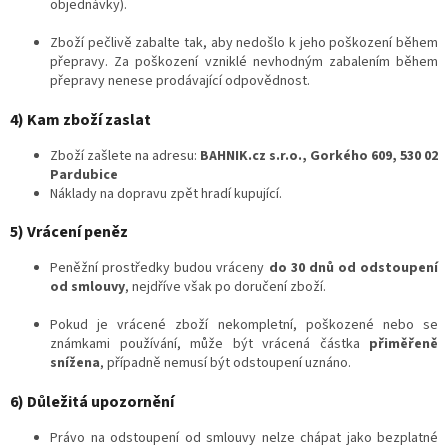
objednávky).
Zboží pečlivě zabalte tak, aby nedošlo k jeho poškození během
přepravy. Za poškození vzniklé nevhodným zabalením během
přepravy nenese prodávající odpovědnost.
4) Kam zboží zaslat
Zboží zašlete na adresu:
BAHNIK.cz s.r.o.,
Gorkého 609,
530 02
Pardubice
Náklady na dopravu zpět hradí kupující.
5) Vrácení peněz
Peněžní prostředky budou vráceny
do 30 dnů od odstoupení
od smlouvy
, nejdříve však po doručení zboží.
Pokud je vrácené zboží nekompletní, poškozené nebo se
známkami používání, může být vrácená částka
přiměřeně
snížena
, případně nemusí být odstoupení uznáno.
6) Důležitá upozornění
Právo na odstoupení od smlouvy nelze chápat jako bezplatné