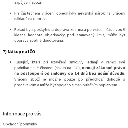
zapůjčení zboží.
Při částečném vrácení objednávky nevzniká nárok na vrácení
nákladů na dopravu.
Pokud byla poskytnuta doprava zdarma a po vrácení části zboží
klesne hodnota objednávky pod stanovený limit, může být
doprava zpětně doúčtována.
7) Nákup na IČO
Kupující, kteří při uzavření smlouvy jednají v rámci své
podnikatelské činnosti (nákup na IČO),
nemají zákonné právo
na odstoupení od smlouvy do 14 dnů bez udání důvodu
.
Vrácení zboží je možné pouze po předchozí dohodě s
prodávajícím a může být spojeno s manipulačním poplatkem.
Z
á
p
a
Informace pro vás
t
Obchodní podmínky
í