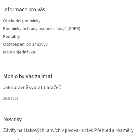
p
a
Informace pro vás
t
Obchodní podmínky
í
Podmínky ochrany osobních údajů (GDPR)
Kontakty
Odstoupení od smlouvy
Moje objednávka
Mohlo by Vás zajímat
Jak správně vybrat naražeč
26.9.2008
Novinky
Závity na tlakových lahvích v pivovarnictví: Přehled a rozměry