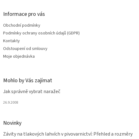
á
p
a
Informace pro vás
t
Obchodní podmínky
í
Podmínky ochrany osobních údajů (GDPR)
Kontakty
Odstoupení od smlouvy
Moje objednávka
Mohlo by Vás zajímat
Jak správně vybrat naražeč
26.9.2008
Novinky
Závity na tlakových lahvích v pivovarnictví: Přehled a rozměry