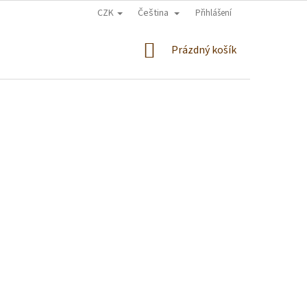
CZK
Čeština
Přihlášení
NÁKUPNÍ
Prázdný košík
KOŠÍK