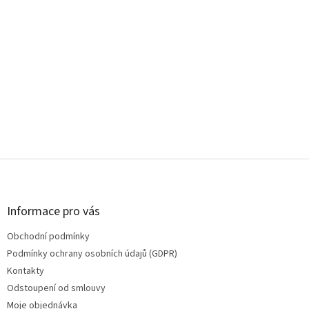
Z
á
p
a
Informace pro vás
t
Obchodní podmínky
í
Podmínky ochrany osobních údajů (GDPR)
Kontakty
Odstoupení od smlouvy
Moje objednávka