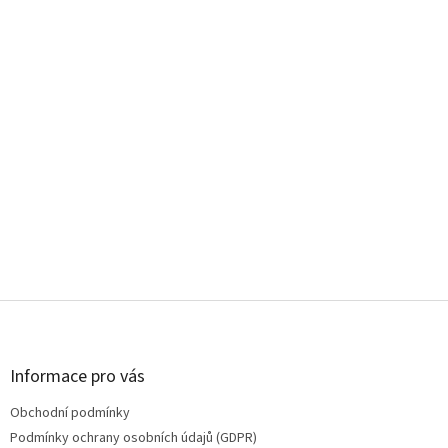
Z
á
p
a
Informace pro vás
t
Obchodní podmínky
í
Podmínky ochrany osobních údajů (GDPR)