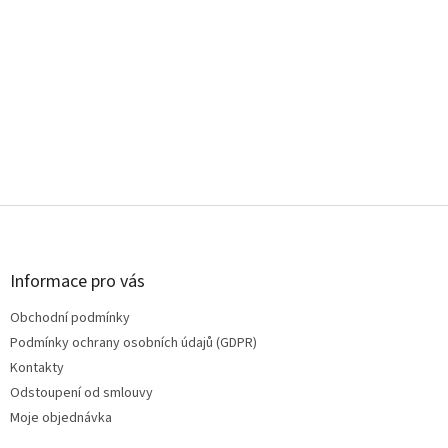
Z
á
p
a
Informace pro vás
t
Obchodní podmínky
í
Podmínky ochrany osobních údajů (GDPR)
Kontakty
Odstoupení od smlouvy
Moje objednávka