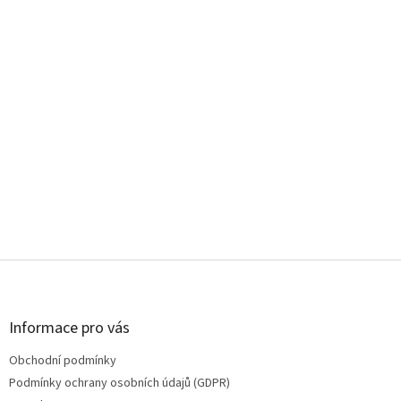
Z
á
p
a
Informace pro vás
t
Obchodní podmínky
í
Podmínky ochrany osobních údajů (GDPR)