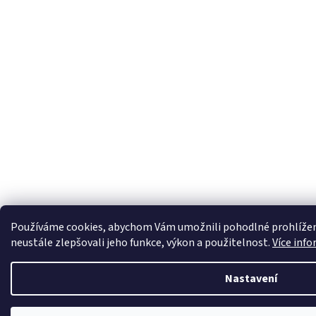
Používáme cookies, abychom Vám umožnili pohodlné prohlížen
neustále zlepšovali jeho funkce, výkon a použitelnost.
Více info
Nastavení