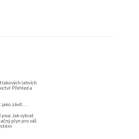
 tlakových lahvích
ictví: Přehled a
t jako závit…
 piva: Jak vybrat
lačný plyn pro váš
systém