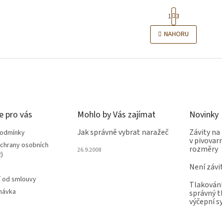
S
1
3
t
r
O
NAHORU
á
v
n
l
k
á
o
d
v
a
á
c
n
í
í
p
r
e pro vás
Mohlo by Vás zajímat
Novinky
v
Jak správně vybrat naražeč
k
Závity na
podmínky
v pivovarn
y
chrany osobních
rozměry
26.9.2008
v
)
ý
Není závi
p
i
 od smlouvy
Tlakování
s
návka
správný t
u
výčepní 