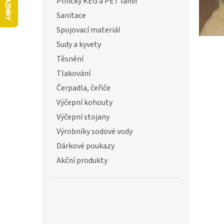
ů
Plničky KEG a PET lahví
l
Sanitace
Spojovací materiál
Sudy a kyvety
Těsnění
Tlakování
Čerpadla, čeřiče
Výčepní kohouty
Výčepní stojany
Výrobníky sodové vody
Dárkové poukazy
Akční produkty