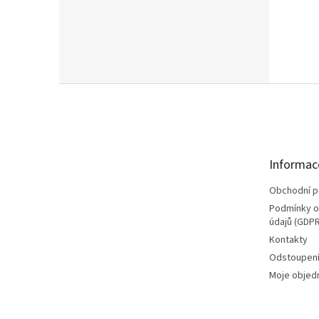
Z
á
p
a
t
Informac
í
Obchodní 
Podmínky o
údajů (GDPR
Kontakty
Odstoupení
Moje objed