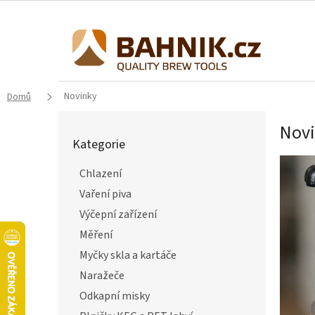
Přejít
na
obsah
Novinky
Domů
P
Nov
o
Kategorie
Přeskočit
s
kategorie
V
t
Chlazení
ý
r
p
a
Vaření piva
i
n
Výčepní zařízení
s
n
Měření
č
í
l
p
Myčky skla a kartáče
á
a
Naražeče
n
n
Odkapní misky
k
e