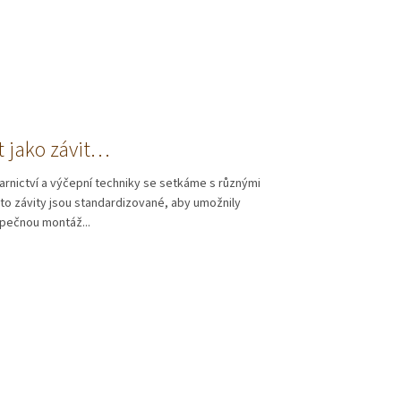
t jako závit…
varnictví a výčepní techniky se setkáme s různými
yto závity jsou standardizované, aby umožnily
pečnou montáž...