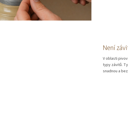
Není závi
V oblasti pivo
typy závitů. T
snadnou a bez