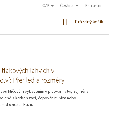
CZK
Čeština
Přihlášení
NÁKUPNÍ
Prázdný košík
KOŠÍK
 tlakových lahvích v
ctví: Přehled a rozměry
jsou klíčovým vybavením v pivovarnictví, zejména
pojené s karbonizací, čepováním piva nebo
řed oxidací. Různ...