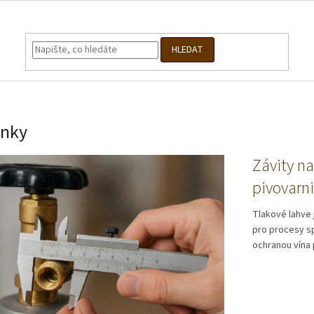
HLEDAT
inky
Závity na
pivovarni
Tlakové lahve 
pro procesy s
ochranou vína p