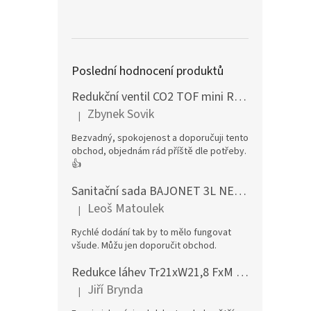
Poslední hodnocení produktů
Redukční ventil CO2 TOF mini RS 8mm + KOH
Zbynek Sovik
|
Hodnocení produktu je 5 z 5 hvězdiček.
Bezvadný, spokojenost a doporučuji tento
obchod, objednám rád příště dle potřeby.
👍
Sanitační sada BAJONET 3L NEREZ (s-type)
Leoš Matoulek
|
Hodnocení produktu je 5 z 5 hvězdiček.
Rychlé dodání tak by to mělo fungovat
všude. Můžu jen doporučit obchod.
Redukce láhev Tr21xW21,8 FxM Sodastream mosaz
Jiří Brynda
|
Hodnocení produktu je 4 z 5 hvězdiček.