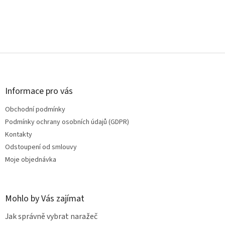
Z
á
p
a
Informace pro vás
t
Obchodní podmínky
í
Podmínky ochrany osobních údajů (GDPR)
Kontakty
Odstoupení od smlouvy
Moje objednávka
Mohlo by Vás zajímat
Jak správně vybrat naražeč