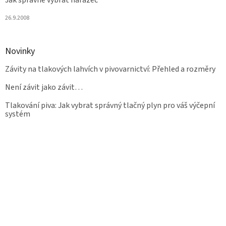
Jak správně vybrat naražeč
26.9.2008
Novinky
Závity na tlakových lahvích v pivovarnictví: Přehled a rozměry
Není závit jako závit…
Tlakování piva: Jak vybrat správný tlačný plyn pro váš výčepní
systém