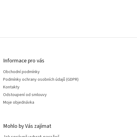
Z
á
p
a
Informace pro vás
t
Obchodní podmínky
í
Podmínky ochrany osobních údajů (GDPR)
Kontakty
Odstoupení od smlouvy
Moje objednávka
Mohlo by Vás zajímat