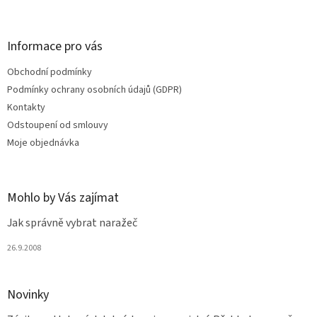
á
p
a
Informace pro vás
t
Obchodní podmínky
í
Podmínky ochrany osobních údajů (GDPR)
Kontakty
Odstoupení od smlouvy
Moje objednávka
Mohlo by Vás zajímat
Jak správně vybrat naražeč
26.9.2008
Novinky