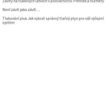
Závity na tlakových lahvích v pivovarnictví: Přehled a rozměry
Není závit jako závit…
Tlakování piva: Jak vybrat správný tlačný plyn pro váš výčepní
systém