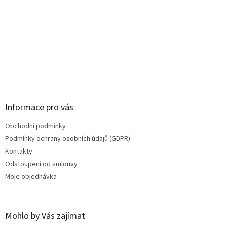
Z
á
p
a
Informace pro vás
t
Obchodní podmínky
í
Podmínky ochrany osobních údajů (GDPR)
Kontakty
Odstoupení od smlouvy
Moje objednávka
Mohlo by Vás zajímat