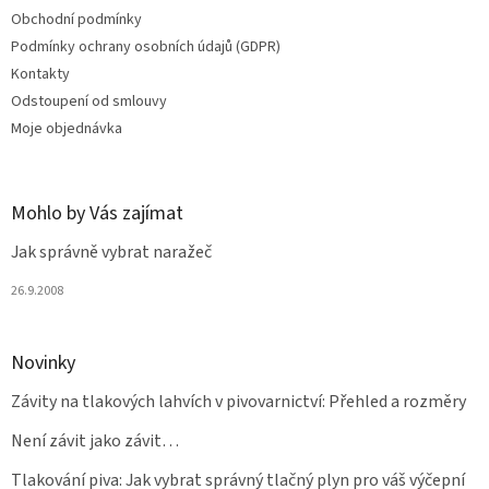
t
Obchodní podmínky
í
Podmínky ochrany osobních údajů (GDPR)
Kontakty
Odstoupení od smlouvy
Moje objednávka
Mohlo by Vás zajímat
Jak správně vybrat naražeč
26.9.2008
Novinky
Závity na tlakových lahvích v pivovarnictví: Přehled a rozměry
Není závit jako závit…
Tlakování piva: Jak vybrat správný tlačný plyn pro váš výčepní