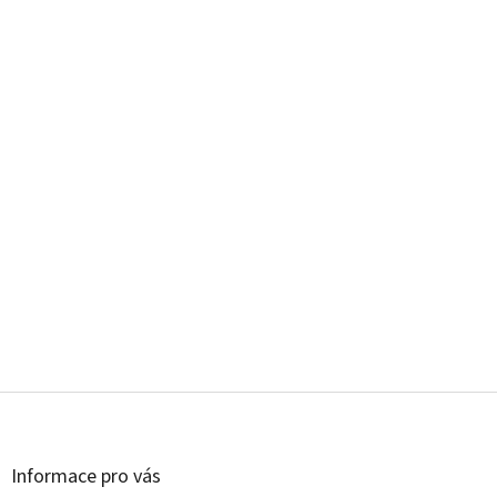
Z
á
p
a
Informace pro vás