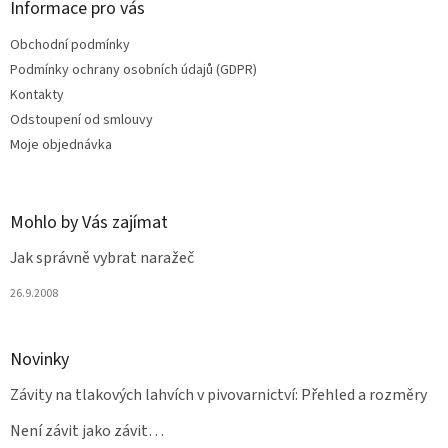
a
Informace pro vás
t
Obchodní podmínky
í
Podmínky ochrany osobních údajů (GDPR)
Kontakty
Odstoupení od smlouvy
Moje objednávka
Mohlo by Vás zajímat
Jak správně vybrat naražeč
26.9.2008
Novinky
Závity na tlakových lahvích v pivovarnictví: Přehled a rozměry
Není závit jako závit…