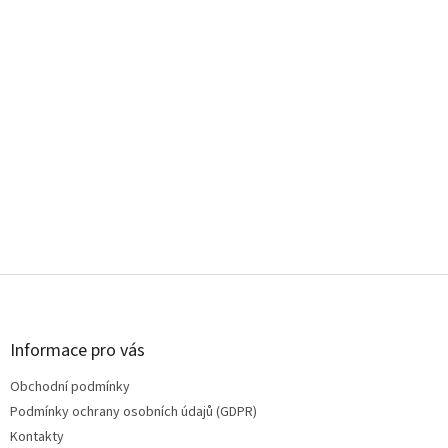
Z
á
p
a
Informace pro vás
t
Obchodní podmínky
í
Podmínky ochrany osobních údajů (GDPR)
Kontakty