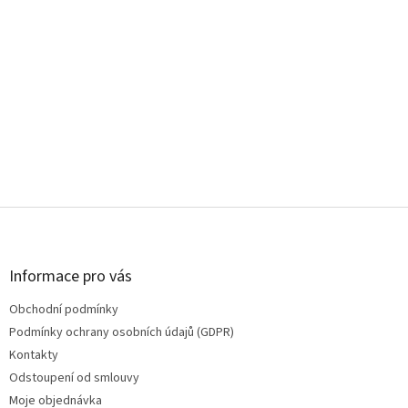
Z
á
p
a
Informace pro vás
t
Obchodní podmínky
í
Podmínky ochrany osobních údajů (GDPR)
Kontakty
Odstoupení od smlouvy
Moje objednávka