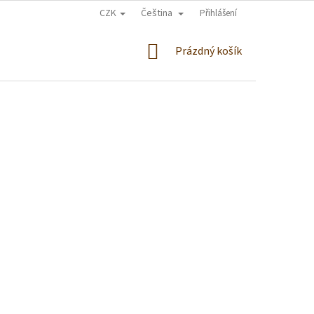
CZK
Čeština
Přihlášení
NÁKUPNÍ
Prázdný košík
KOŠÍK