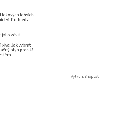
 tlakových lahvích
ictví: Přehled a
t jako závit…
 piva: Jak vybrat
lačný plyn pro váš
systém
Vytvořil Shoptet