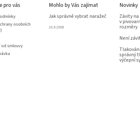
e pro vás
Mohlo by Vás zajímat
Novinky
Jak správně vybrat naražeč
Závity na
podmínky
v pivovarn
chrany osobních
rozměry
26.9.2008
)
Není závi
 od smlouvy
Tlakování
návka
správný t
výčepní 