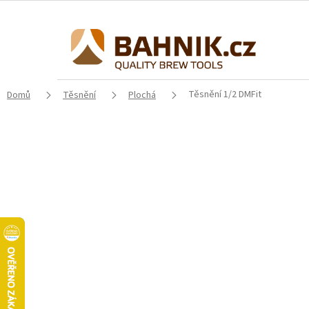
Přejít
na
obsah
Těsnění 1/2 DMFit
Domů
Těsnění
Plochá