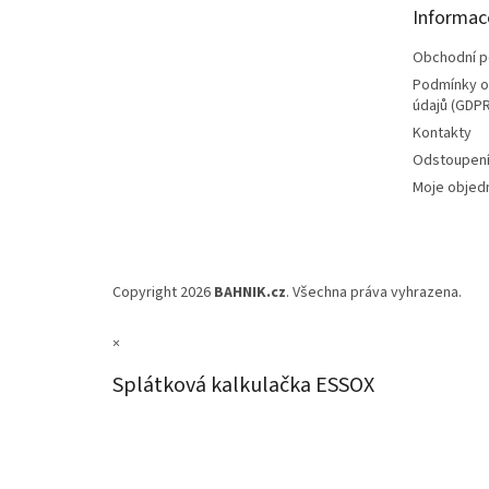
t
Informac
í
Obchodní 
Podmínky o
údajů (GDPR
Kontakty
Odstoupení
Moje objed
Copyright 2026
BAHNIK.cz
. Všechna práva vyhrazena.
×
Splátková kalkulačka ESSOX