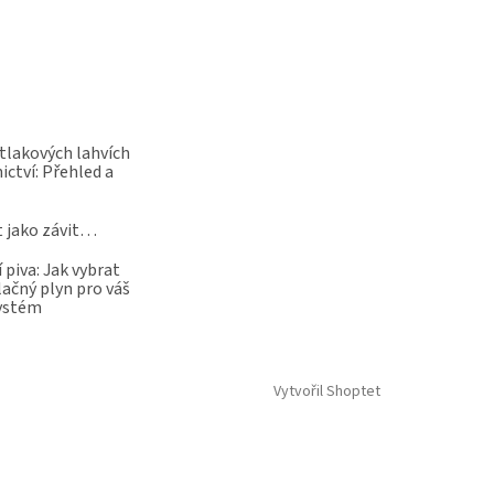
 tlakových lahvích
ictví: Přehled a
t jako závit…
 piva: Jak vybrat
lačný plyn pro váš
systém
Vytvořil Shoptet