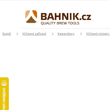
Přejít
na
obsah
Domů
Výčepní zařízení
Kegerátory
Výčepní stojany