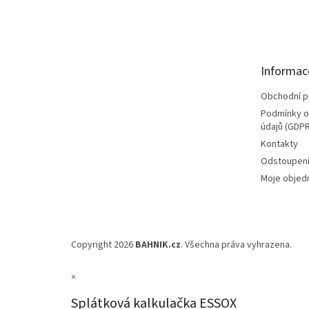
á
p
a
t
Informac
í
Obchodní 
Podmínky o
údajů (GDPR
Kontakty
Odstoupení
Moje objed
Copyright 2026
BAHNIK.cz
. Všechna práva vyhrazena.
×
Splátková kalkulačka ESSOX