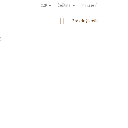
CZK
Čeština
Přihlášení
NÁKUPNÍ
Prázdný košík
KOŠÍK
)