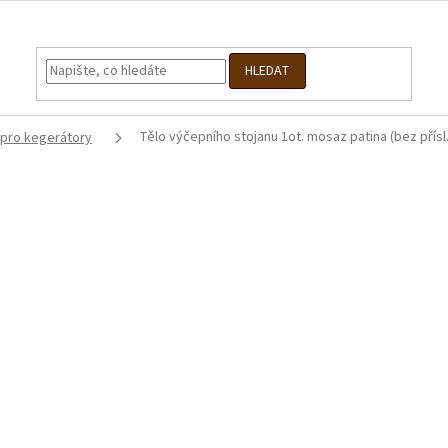
HLEDAT
Tělo výčepního stojanu 1ot. mosaz patina (bez přísl.
 pro kegerátory