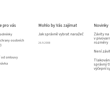
e pro vás
Mohlo by Vás zajímat
Novinky
Jak správně vybrat naražeč
Závity na
podmínky
v pivovarn
chrany osobních
rozměry
26.9.2008
)
Není závi
 od smlouvy
Tlakování
návka
správný t
výčepní 