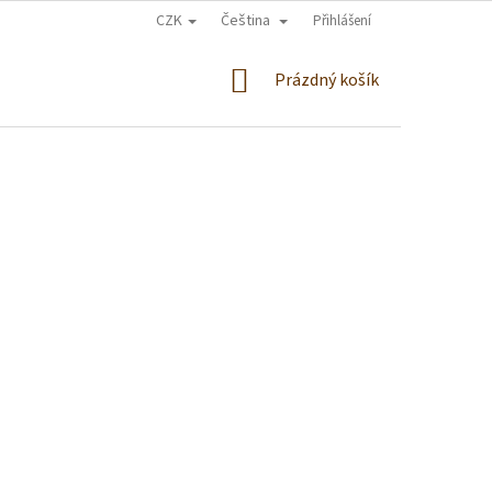
CZK
Čeština
Přihlášení
NÁKUPNÍ
Prázdný košík
KOŠÍK