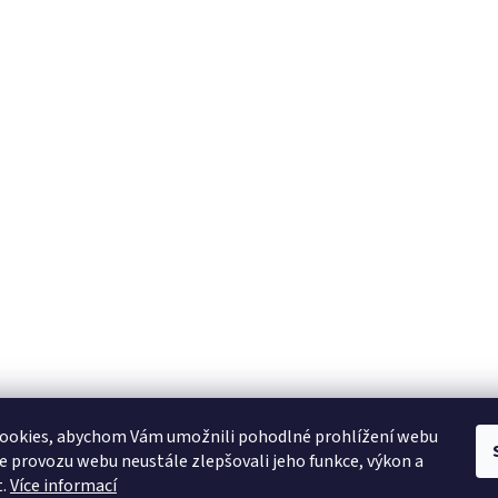
ookies, abychom Vám umožnili pohodlné prohlížení webu
ze provozu webu neustále zlepšovali jeho funkce, výkon a
t.
Více informací