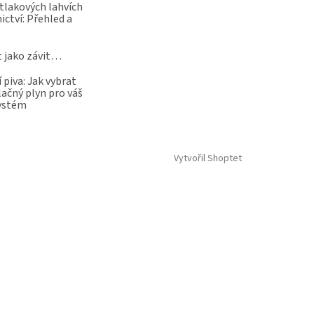
 tlakových lahvích
ictví: Přehled a
t jako závit…
 piva: Jak vybrat
lačný plyn pro váš
systém
Vytvořil Shoptet