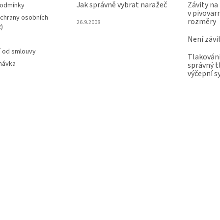
Jak správně vybrat naražeč
Závity na
podmínky
v pivovarn
chrany osobních
rozměry
26.9.2008
)
Není závi
 od smlouvy
Tlakování
návka
správný t
výčepní 