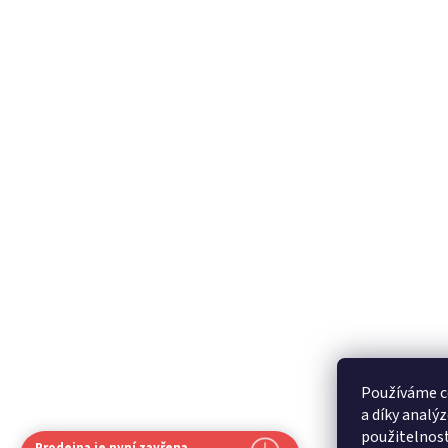
Používáme c
a díky analý
použitelnos