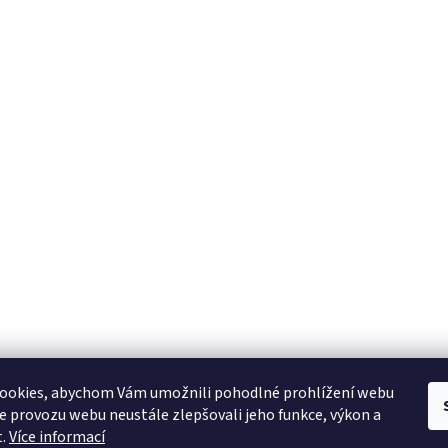
ookies, abychom Vám umožnili pohodlné prohlížení webu
ze provozu webu neustále zlepšovali jeho funkce, výkon a
t.
Více informací