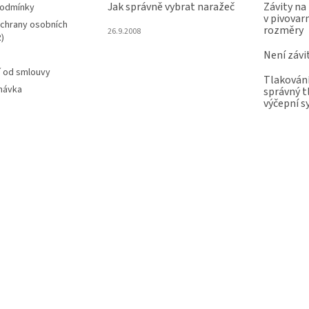
Jak správně vybrat naražeč
Závity na
podmínky
v pivovarn
chrany osobních
rozměry
26.9.2008
)
Není závi
 od smlouvy
Tlakování
návka
správný t
výčepní 