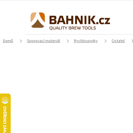
Přejít
na
obsah
Domů
Spojovací materiál
Rychlospojky
Ostatní