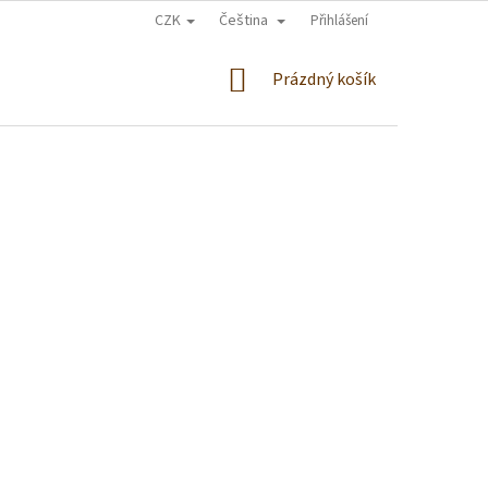
CZK
Čeština
Přihlášení
NÁKUPNÍ
Prázdný košík
KOŠÍK