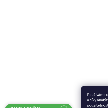
Používáme c
a díky analý
použitelnos