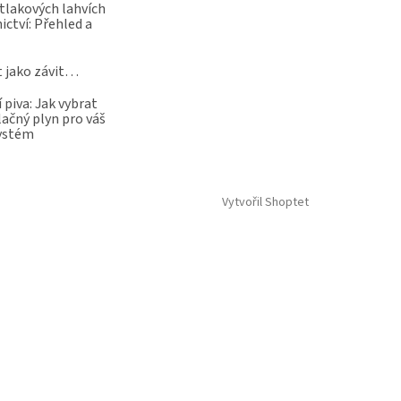
 tlakových lahvích
ictví: Přehled a
t jako závit…
 piva: Jak vybrat
lačný plyn pro váš
systém
Vytvořil Shoptet