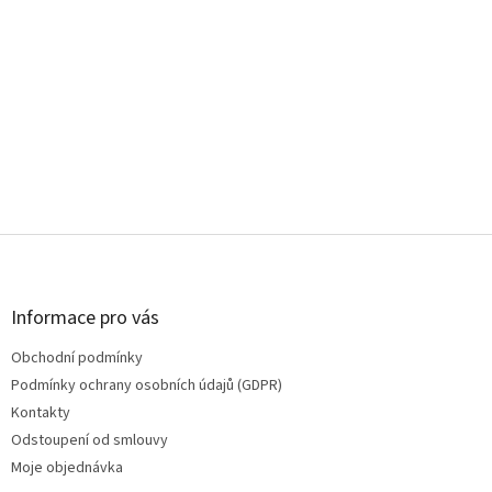
Z
á
p
a
Informace pro vás
t
Obchodní podmínky
í
Podmínky ochrany osobních údajů (GDPR)
Kontakty
Odstoupení od smlouvy
Moje objednávka