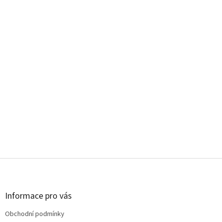
Z
á
p
a
Informace pro vás
t
Obchodní podmínky
í