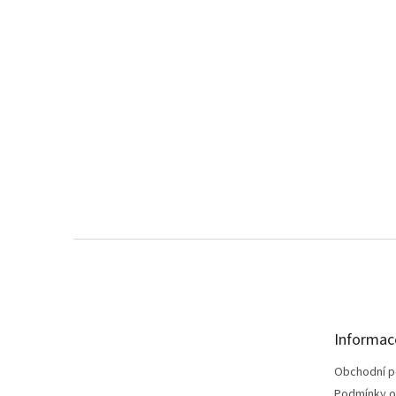
Z
á
p
a
t
Informac
í
Obchodní 
Podmínky o