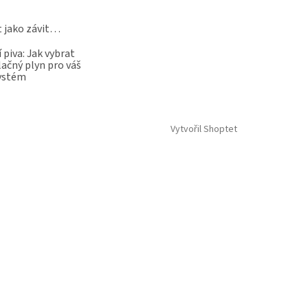
t jako závit…
 piva: Jak vybrat
lačný plyn pro váš
systém
Vytvořil Shoptet