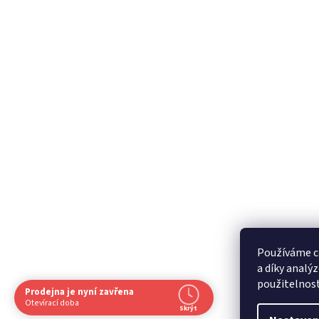
Používáme c
a díky analý
použitelnos
Prodejna je nyní zavřena
Navštivte nás osobně
Otevírací doba
Skrýt
Čas
Pauza