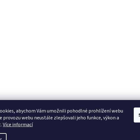
ookies, abychom Vám umožnili pohodlné prohlížení webu
ze provozu webu neustále zlepšovali jeho funkce, výkon a
t.
Více informací