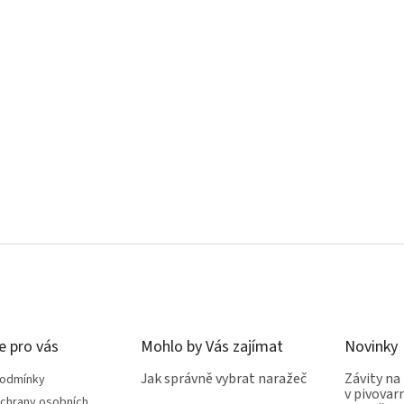
e pro vás
Mohlo by Vás zajímat
Novinky
Jak správně vybrat naražeč
Závity na
podmínky
v pivovarn
chrany osobních