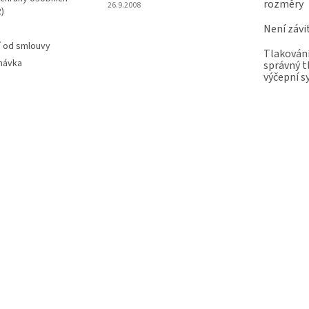
rozměry
26.9.2008
)
Není závi
 od smlouvy
Tlakování
návka
správný t
výčepní 