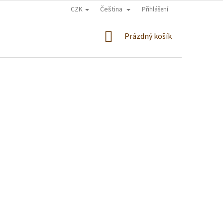
CZK
Čeština
Přihlášení
NÁKUPNÍ
Prázdný košík
KOŠÍK