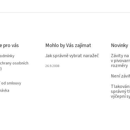
e pro vás
Mohlo by Vás zajímat
Novinky
Jak správně vybrat naražeč
Závity na
podmínky
v pivovarn
chrany osobních
rozměry
26.9.2008
)
Není závi
 od smlouvy
Tlakování
návka
správný t
výčepní 