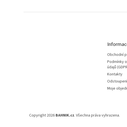
Z
á
p
a
t
Informac
í
Obchodní 
Podmínky o
údajů (GDPR
Kontakty
Odstoupení
Moje objed
Copyright 2026
BAHNIK.cz
. Všechna práva vyhrazena.