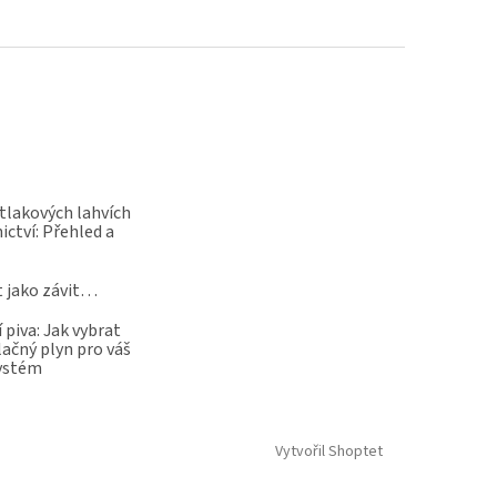
 tlakových lahvích
ictví: Přehled a
t jako závit…
 piva: Jak vybrat
lačný plyn pro váš
systém
Vytvořil Shoptet