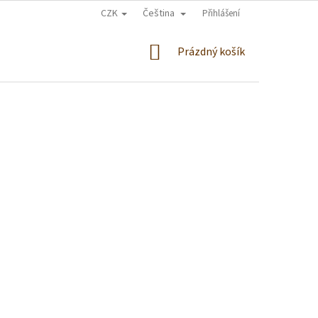
CZK
Čeština
Přihlášení
NÁKUPNÍ
Prázdný košík
KOŠÍK