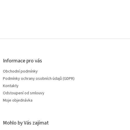
Z
á
p
a
Informace pro vás
t
Obchodní podmínky
í
Podmínky ochrany osobních údajů (GDPR)
Kontakty
Odstoupení od smlouvy
Moje objednávka
Mohlo by Vás zajímat