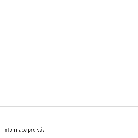
Z
á
p
a
Informace pro vás
t