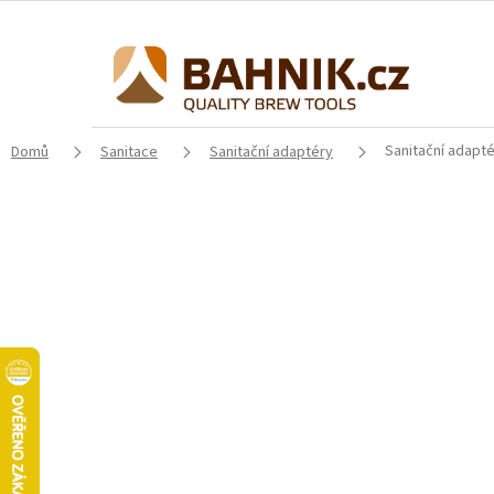
Přejít
na
obsah
Sanitační adapté
Domů
Sanitace
Sanitační adaptéry