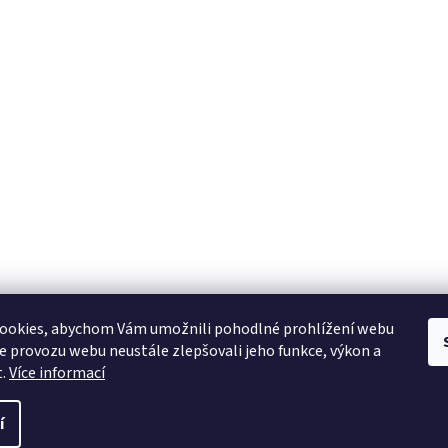
ookies, abychom Vám umožnili pohodlné prohlížení webu
ze provozu webu neustále zlepšovali jeho funkce, výkon a
t.
Více informací
í