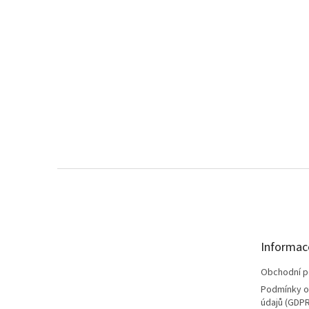
Z
á
p
a
t
Informac
í
Obchodní 
Podmínky o
údajů (GDPR