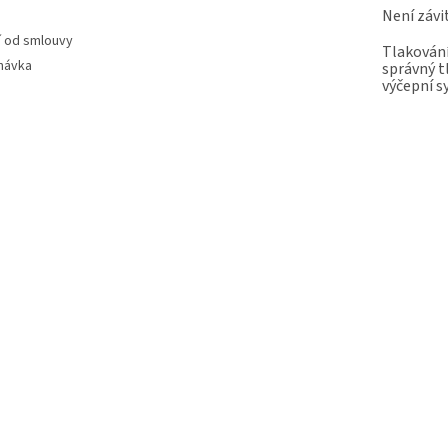
Není závi
 od smlouvy
Tlakování
návka
správný t
výčepní 