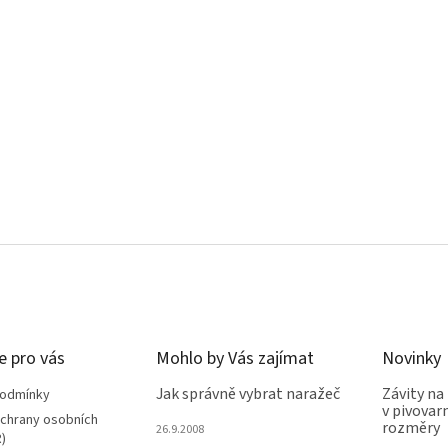
e pro vás
Mohlo by Vás zajímat
Novinky
Jak správně vybrat naražeč
Závity na
podmínky
v pivovarn
chrany osobních
rozměry
26.9.2008
)