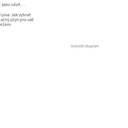
t jako závit…
 piva: Jak vybrat
lačný plyn pro váš
systém
Vytvořil Shoptet