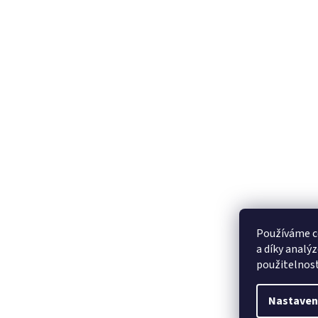
Používáme c
a díky analý
použitelnos
Nastaven