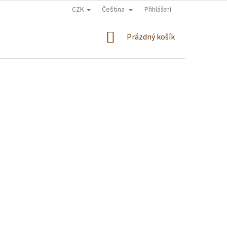
CZK
Čeština
Přihlášení
NÁKUPNÍ
Prázdný košík
KOŠÍK