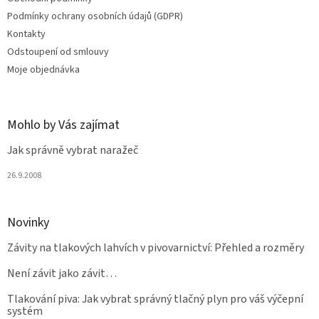
í
Podmínky ochrany osobních údajů (GDPR)
Kontakty
Odstoupení od smlouvy
Moje objednávka
Mohlo by Vás zajímat
Jak správně vybrat naražeč
26.9.2008
Novinky
Závity na tlakových lahvích v pivovarnictví: Přehled a rozměry
Není závit jako závit…
Tlakování piva: Jak vybrat správný tlačný plyn pro váš výčepní
systém