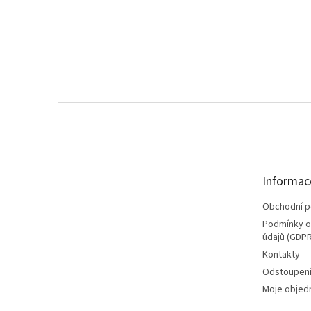
Z
á
p
a
t
Informac
í
Obchodní 
Podmínky o
údajů (GDPR
Kontakty
Odstoupení
Moje objed