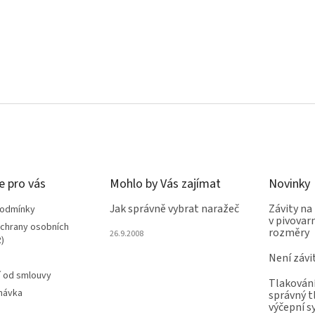
e pro vás
Mohlo by Vás zajímat
Novinky
Jak správně vybrat naražeč
Závity na
podmínky
v pivovarn
chrany osobních
rozměry
26.9.2008
)
Není závi
 od smlouvy
Tlakování
návka
správný t
výčepní 