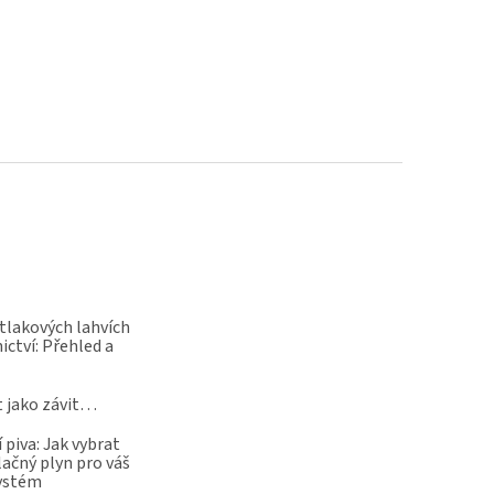
 tlakových lahvích
ictví: Přehled a
t jako závit…
 piva: Jak vybrat
lačný plyn pro váš
systém