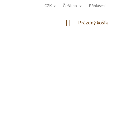
CZK
Čeština
Přihlášení
NÁKUPNÍ
Prázdný košík
KOŠÍK