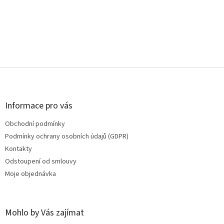
Z
á
p
a
Informace pro vás
t
Obchodní podmínky
í
Podmínky ochrany osobních údajů (GDPR)
Kontakty
Odstoupení od smlouvy
Moje objednávka
Mohlo by Vás zajímat