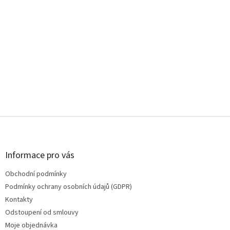
Z
á
p
a
Informace pro vás
t
Obchodní podmínky
í
Podmínky ochrany osobních údajů (GDPR)
Kontakty
Odstoupení od smlouvy
Moje objednávka