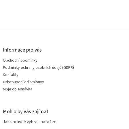
Z
á
p
a
Informace pro vás
t
Obchodní podmínky
í
Podmínky ochrany osobních údajů (GDPR)
Kontakty
Odstoupení od smlouvy
Moje objednávka
Mohlo by Vás zajímat
Jak správně vybrat naražeč