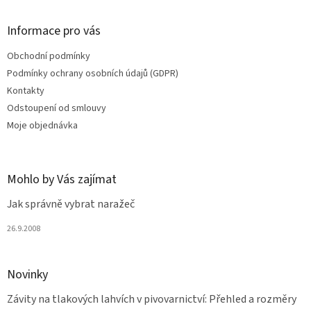
á
p
a
Informace pro vás
t
Obchodní podmínky
í
Podmínky ochrany osobních údajů (GDPR)
Kontakty
Odstoupení od smlouvy
Moje objednávka
Mohlo by Vás zajímat
Jak správně vybrat naražeč
26.9.2008
Novinky
Závity na tlakových lahvích v pivovarnictví: Přehled a rozměry