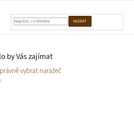
HLEDAT
o by Vás zajímat
právně vybrat naražeč
8
O
v
l