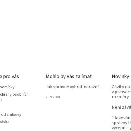
e pro vás
Mohlo by Vás zajímat
Novinky
Jak správně vybrat naražeč
Závity na
podmínky
v pivovarn
chrany osobních
rozměry
26.9.2008
)
Není závi
 od smlouvy
Tlakování
návka
správný t
výčepní 