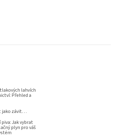
 tlakových lahvích
ictví: Přehled a
t jako závit…
 piva: Jak vybrat
lačný plyn pro váš
systém