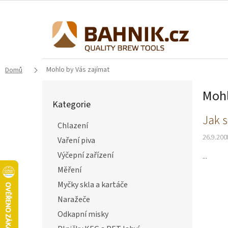
Přejít
na
obsah
Mohlo by Vás zajímat
Domů
P
Mohl
o
Kategorie
Přeskočit
s
kategorie
V
Jak s
t
Chlazení
ý
r
26.9.200
p
a
Vaření piva
i
n
Výčepní zařízení
...
s
n
Měření
č
í
l
p
Myčky skla a kartáče
á
a
Naražeče
n
n
Odkapní misky
k
e