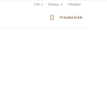
CZK
Čeština
Přihlášení
NÁKUPNÍ
Prázdný košík
KOŠÍK