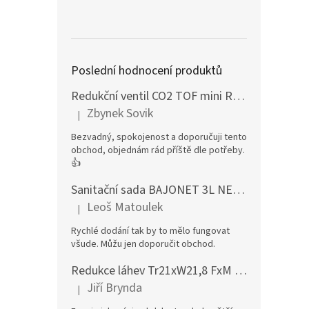
Poslední hodnocení produktů
Redukční ventil CO2 TOF mini RS 8mm + KOH
Zbynek Sovik
|
Hodnocení produktu je 5 z 5 hvězdiček.
Bezvadný, spokojenost a doporučuji tento
obchod, objednám rád příště dle potřeby.
👍
Sanitační sada BAJONET 3L NEREZ (s-type)
Leoš Matoulek
|
Hodnocení produktu je 5 z 5 hvězdiček.
Rychlé dodání tak by to mělo fungovat
všude. Můžu jen doporučit obchod.
Redukce láhev Tr21xW21,8 FxM Sodastream mosaz
Jiří Brynda
|
Hodnocení produktu je 4 z 5 hvězdiček.