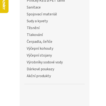
ů
Plničky KEG a PET lahví
l
Sanitace
Spojovací materiál
Sudy a kyvety
Těsnění
Tlakování
Čerpadla, čeřiče
Výčepní kohouty
Výčepní stojany
Výrobníky sodové vody
Dárkové poukazy
Akční produkty