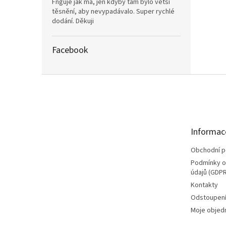
Fnguje jak má, jen kdyby tam bylo větší
těsnění, aby nevypadávalo. Super rychlé
dodání. Děkuji
Facebook
Z
á
p
a
t
Informac
í
Obchodní 
Podmínky o
údajů (GDPR
Kontakty
Odstoupení
Moje objed