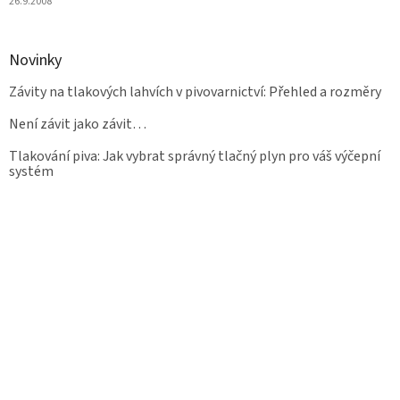
26.9.2008
Novinky
Závity na tlakových lahvích v pivovarnictví: Přehled a rozměry
Není závit jako závit…
Tlakování piva: Jak vybrat správný tlačný plyn pro váš výčepní
systém