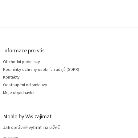
Z
á
p
a
Informace pro vás
t
Obchodní podmínky
í
Podmínky ochrany osobních údajů (GDPR)
Kontakty
Odstoupení od smlouvy
Moje objednávka
Mohlo by Vás zajímat
Jak správně vybrat naražeč