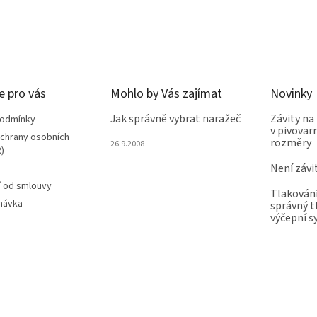
e pro vás
Mohlo by Vás zajímat
Novinky
Jak správně vybrat naražeč
Závity na
podmínky
v pivovarn
chrany osobních
rozměry
26.9.2008
)
Není závi
 od smlouvy
Tlakování
návka
správný t
výčepní 