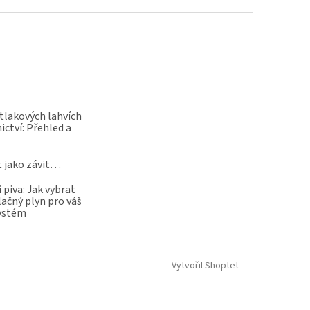
 tlakových lahvích
ictví: Přehled a
t jako závit…
 piva: Jak vybrat
lačný plyn pro váš
systém
Vytvořil Shoptet