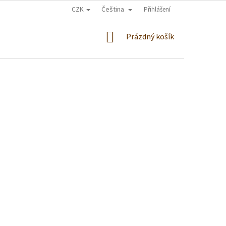
CZK
Čeština
Přihlášení
NÁKUPNÍ
Prázdný košík
KOŠÍK