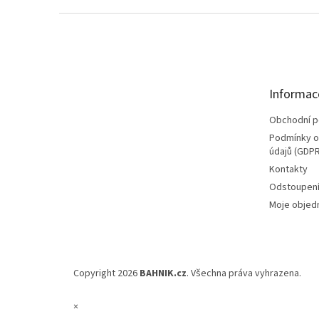
Z
á
p
a
t
Informac
í
Obchodní 
Podmínky o
údajů (GDPR
Kontakty
Odstoupení
Moje objed
Copyright 2026
BAHNIK.cz
. Všechna práva vyhrazena.
×