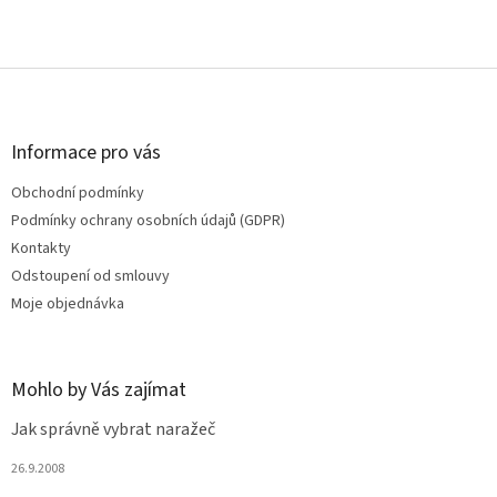
Z
á
p
a
Informace pro vás
t
Obchodní podmínky
í
Podmínky ochrany osobních údajů (GDPR)
Kontakty
Odstoupení od smlouvy
Moje objednávka
Mohlo by Vás zajímat
Jak správně vybrat naražeč
26.9.2008